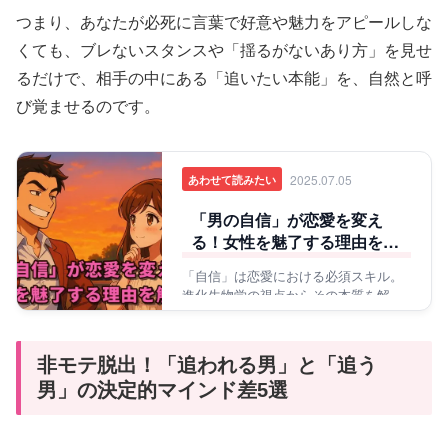
つまり、あなたが必死に言葉で好意や魅力をアピールしな
くても、ブレないスタンスや「揺るがないあり方」を見せ
るだけで、相手の中にある「追いたい本能」を、自然と呼
び覚ませるのです。
2025.07.05
あわせて読みたい
「男の自信」が恋愛を変え
る！女性を魅了する理由を解
説
「自信」は恋愛における必須スキル。
進化生物学の視点からその本質を解き
明かし、女性を惹きつける具体的な活
用法を紹介します。
非モテ脱出！「追われる男」と「追う
男」の決定的マインド差5選