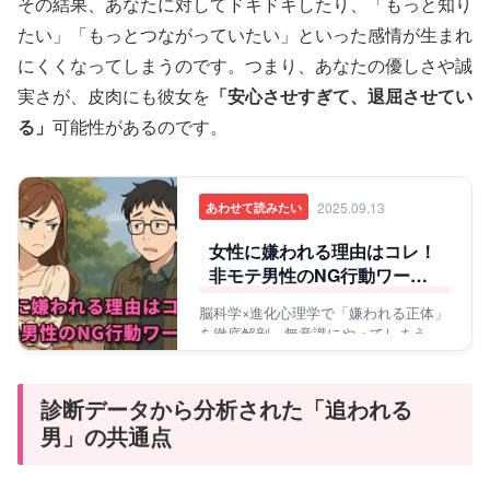
その結果、あなたに対してドキドキしたり、「もっと知り
たい」「もっとつながっていたい」といった感情が生まれ
にくくなってしまうのです。つまり、あなたの優しさや誠
実さが、皮肉にも彼女を
「安心させすぎて、退屈させてい
る」
可能性があるのです。
2025.09.13
あわせて読みたい
女性に嫌われる理由はコレ！
非モテ男性のNG行動ワース
ト5
脳科学×進化心理学で「嫌われる正体」
を徹底解剖。無意識にやってしまう失
敗を回避して、安心感のある男へ。
診断データから分析された「追われる
男」の共通点