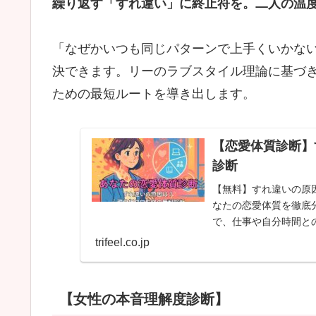
繰り返す「すれ違い」に終止符を。二人の温
「なぜかいつも同じパターンで上手くいかな
決できます。リーのラブスタイル理論に基づ
ための最短ルートを導き出します。
【恋愛体質診断】
診断
【無料】すれ違いの原
なたの恋愛体質を徹底
で、仕事や自分時間と
す。
trifeel.co.jp
【女性の本音理解度診断】