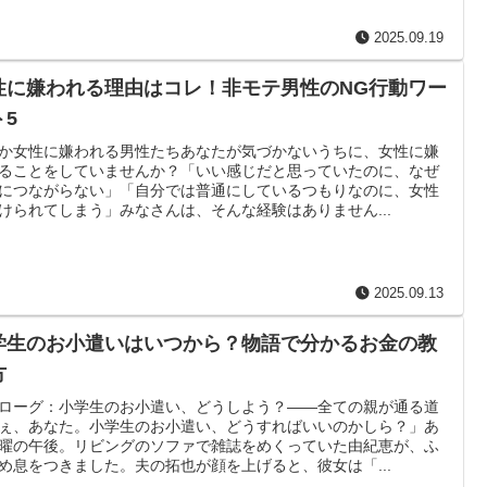
2025.09.19
性に嫌われる理由はコレ！非モテ男性のNG行動ワー
ト5
か女性に嫌われる男性たちあなたが気づかないうちに、女性に嫌
ることをしていませんか？「いい感じだと思っていたのに、なぜ
につながらない」「自分では普通にしているつもりなのに、女性
けられてしまう」みなさんは、そんな経験はありません...
2025.09.13
学生のお小遣いはいつから？物語で分かるお金の教
方
ローグ：小学生のお小遣い、どうしよう？——全ての親が通る道
ぇ、あなた。小学生のお小遣い、どうすればいいのかしら？」あ
曜の午後。リビングのソファで雑誌をめくっていた由紀恵が、ふ
め息をつきました。夫の拓也が顔を上げると、彼女は「...