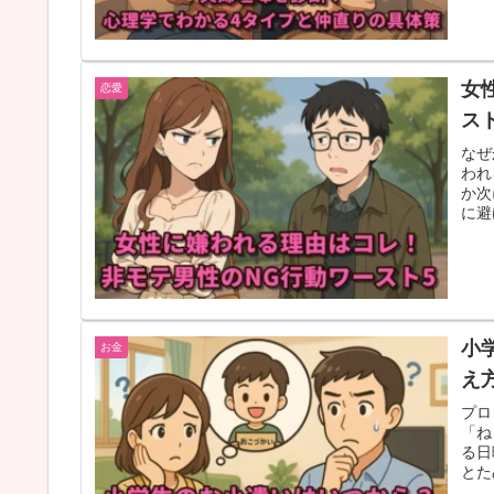
女
恋愛
ス
なぜ
われ
か次
に避
小
お金
え
プロ
「ね
る日
とた