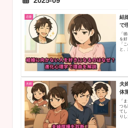
2025-09
結
恋愛
で
「彼
を好
「こ
と、
夫
夫婦
体
「ま
つも
てし
りし