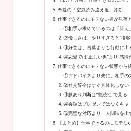
【1分で分析】仕事できるのにモ
恋愛の「空気読み違え度」診断
仕事できるのにモテない男が見落
①相手が求めているのは「答え
②優しさは、やりすぎると“接客
③好意は、言葉よりも行動に出
④恋愛では“正しい男”より“感情
仕事できるのにモテない状態から
①アドバイスより先に、相手の
②社交辞令はすぐ具体化しない
③脈あり判断は“継続性”で見る
④会話はプレゼンではなくキャ
⑤完璧な対応より、人間味を出
【まとめ】仕事できるのにモテな