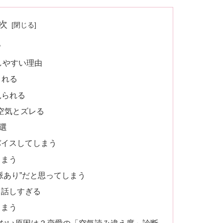
次
？
しやすい理由
される
見られる
空気とズレる
選
バイスしてしまう
しまう
脈あり”だと思ってしまう
と話しすぎる
しまう