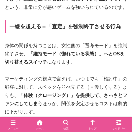
という、非常に分が悪いゲームを強いられているのです。
一線を超える＝「査定」を強制終了させる行為
身体の関係を持つことは、女性側の「選考モード」を強制
終了させ、
「維持モード（惚れている状態）」へとOSを
切り替えるスイッチ
になります。
マーケティングの視点で言えば、いつまでも「検討中」の
顧客に対して、スペックを並べ立てる（＝優しくする）よ
りも、
「体験（クロージング）」を提供して、さっさとフ
ァンにしてしまう
ほうが、関係を安定させるコストは劇的
に下がります。
一線を超えた後、女性は「この人を好きでいよう」という
メニュー
ホーム
検索
トップ
サイドバー