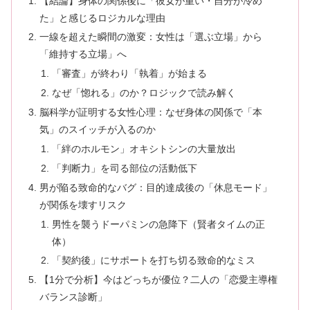
【結論】身体の関係後に「彼女が重い・自分が冷め
た」と感じるロジカルな理由
一線を超えた瞬間の激変：女性は「選ぶ立場」から
「維持する立場」へ
「審査」が終わり「執着」が始まる
なぜ「惚れる」のか？ロジックで読み解く
脳科学が証明する女性心理：なぜ身体の関係で「本
気」のスイッチが入るのか
「絆のホルモン」オキシトシンの大量放出
「判断力」を司る部位の活動低下
男が陥る致命的なバグ：目的達成後の「休息モード」
が関係を壊すリスク
男性を襲うドーパミンの急降下（賢者タイムの正
体）
「契約後」にサポートを打ち切る致命的なミス
【1分で分析】今はどっちが優位？二人の「恋愛主導権
バランス診断」