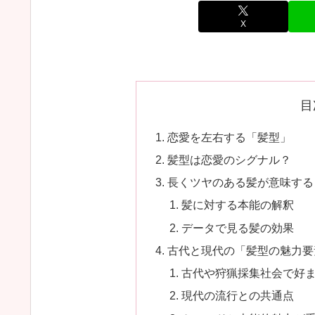
X
目
恋愛を左右する「髪型」
髪型は恋愛のシグナル？
長くツヤのある髪が意味する
髪に対する本能の解釈
データで見る髪の効果
古代と現代の「髪型の魅力要
古代や狩猟採集社会で好
現代の流行との共通点