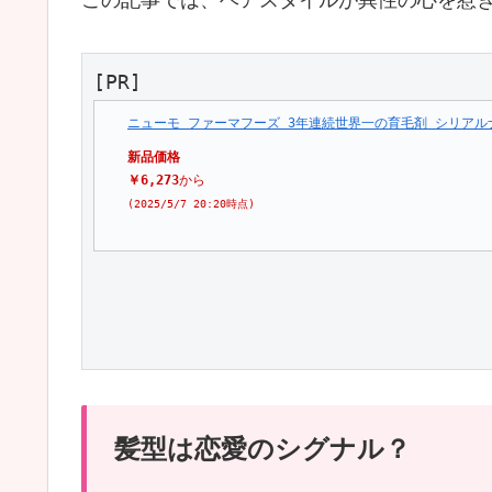
[PR]
ニューモ ファーマフーズ 3年連続世界一の育毛剤 シリアルナ
新品価格
￥6,273
から
(2025/5/7 20:20時点)
髪型は恋愛のシグナル？