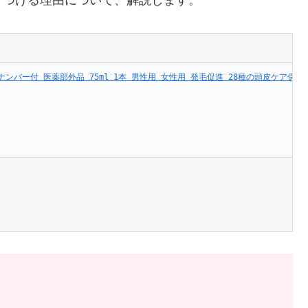
ンバー付 医薬部外品 75ml 1本 男性用 女性用 発毛促進 28種の頭皮ケア保護