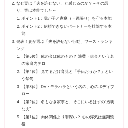
なぜ妻は「夫を許せない」と感じるのか？～その怒
り、実は本能でした～
ポイント1：我が子と家庭（＝縄張り）を守る本能
ポイント2：信頼できないパートナーを排除する本
能
発表！妻が選ぶ「夫を許せない行動」ワーストランキ
ング
【第5位】 俺の金は俺のもの？ 浪費・借金という名
の家庭内テロ
【第4位】 見てるだけ育児と「手伝おうか？」とい
う禁句
【第3位】 DV・モラハラという名の、心のボディブ
ロー
【第2位】 名もなき家事と、そこにいるはずの”透明
な夫”
【第1位】 肉体関係より罪深い？ 心の浮気は無期懲
役