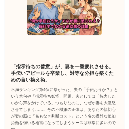
「指示待ちの善意」が、妻を一番疲れさせる。
手伝いアピールを卒業し、対等な分担を築くた
めの言い換え術。
不満ランキング第4位に挙がった、夫の「手伝おうか？」と
いう禁句や「指示待ち妖怪」問題。夫としては「協力した
いから声をかけている」つもりなのに、なぜか妻を大激怒
させてしまう……。その不機嫌の正体は、あなたの親切心
が妻の脳に『名もなき判断コスト』という名の過酷な追加
労働を強いる地雷になってしまうケースは非常に多いので
す……。