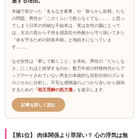
激する理由。
本編で挙がった「名もなき家事」や「散らかし妖精」たち
の問題。男性が「このくらいで怒らなくても……」と思っ
てしまう日常の些細な不始末は、実は女性の脳にとって
は、太古の昔から子供を感染症や外敵から守り抜いてきた
『命を守るための防衛本能』と地続きになっていま
す……。
なぜ女性は「察して動くこと」を求め、男性の「だらしな
さ」にこれほど絶望するのか。数万年前の狩猟時代からア
ップデートされていない男女の本能的な役割分担のズレを
ロジカルに分析し、不毛な感情論のぶつかり合いから脱却
するための
を提示します。
「相互理解の処方箋」
記事を詳しく読む
【第1位】 肉体関係より罪深い？ 心の浮気は無