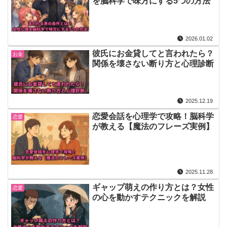
を脳科学で味方にする5つの方法
2026.01.02
彼氏にお金貸してと言われたら？
お金
関係を壊さない断り方と心理診断
2025.12.19
恋愛会話を心理学で攻略！脳科学
恋愛
が教える【魔法のフレーズ実例】
2025.11.28
ギャップ萌えの作り方とは？女性
恋愛
の心を動かすテクニックを解説