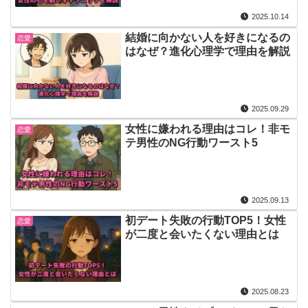
2025.10.14
結婚に向かない人を好きになるの
恋愛
はなぜ？進化心理学で理由を解説
2025.09.29
女性に嫌われる理由はコレ！非モ
恋愛
テ男性のNG行動ワースト5
2025.09.13
初デート失敗の行動TOP5！女性
恋愛
が二度と会いたくない理由とは
2025.08.23