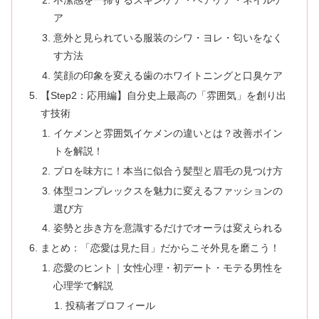
不潔感を一掃するスキンケア・ヘアケア・ネイルケ
ア
意外と見られている服装のシワ・ヨレ・匂いをなく
す方法
笑顔の印象を変える歯のホワイトニングと口臭ケア
【Step2：応用編】自分史上最高の「雰囲気」を創り出
す技術
イケメンと雰囲気イケメンの違いとは？改善ポイン
トを解説！
プロを味方に！本当に似合う髪型と眉毛の見つけ方
体型コンプレックスを魅力に変えるファッションの
選び方
姿勢と歩き方を意識するだけでオーラは変えられる
まとめ：「恋愛は見た目」だからこそ外見を磨こう！
恋愛のヒント｜女性心理・初デート・モテる男性を
心理学で解説
投稿者プロフィール