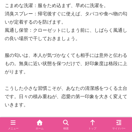
こまめな洗濯：服をため込まず、早めに洗濯を。
消臭スプレー：帰宅後すぐに使えば、タバコや食べ物の匂
いが定着するのを防げます。
風通し保管：クローゼットにしまう前に、しばらく風通し
の良い場所で干しておきましょう。
服の匂いは、本人が気づかなくても相手には意外と伝わる
もの。無臭に近い状態を保つだけで、好印象度は格段に上
がります。
こうした小さな習慣こそが、あなたの清潔感をつくる土台
です。日々の積み重ねが、恋愛の第一印象を大きく変えて
いきます。
笑顔の印象を変える歯のホワイトニングと口臭
メニュー
ホーム
検索
トップ
サイドバー
ケア